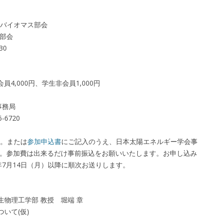
バイオマス部会
E部会
30
4,000円、学生非会員1,000円
事務局
-6720
。または
参加申込書
にご記入のうえ、日本太陽エネルギー学会事
ださい。参加費は出来るだけ事前振込をお願いいたします。お申し込み
年7月14日（月）以降に順次お送りします。
生物理工学部 教授 堀端 章
ついて(仮)