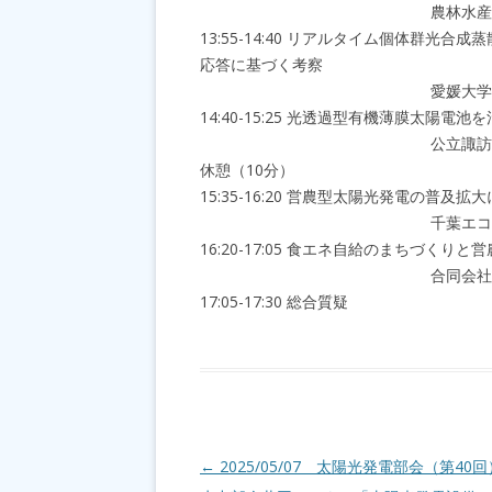
農林水産省大臣官房環境
13:55-14:40 リアルタイム個体群
応答に基づく考察
愛媛大学大学院農学研究
14:40-15:25 光透過型有機薄膜太陽
公立諏訪東京理科大学工
休憩（10分）
15:35-16:20 営農型太陽光発電の普
千葉エコ・エネルギー株式
16:20-17:05 食エネ自給のまちづくり
合同会社小田原かなごて
17:05-17:30 総合質疑
投稿ナビゲーション
←
2025/05/07 太陽光発電部会（第40