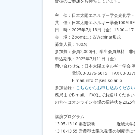
皆様のご参加をお待ちしています。
主 催：日本太陽エネルギー学会光化学・
共 催：日本太陽エネルギー学会100％R
日 時：2025年7月18日（金）13:00～17:
会 場：ZoomによるWebinar形式
募集人員：100名
参加費：会員2,000円、学生会員無料、非会員
申込期限：2025年7月11日（金）
問い合わせ先：日本太陽エネルギー学会 
電話03-3376-6015 FAX 03-3376
E-mail: info @jses-solar.jp
参加登録：
こちらからお申し込みください
務局までE-mail、 FAXにてお送りく
の方へはオンライン会場の招待状を2025
講演プログラム
13:05-13:10 趣旨説明 近畿大学
13:10-13:55 営農型太陽光発電の制度等に