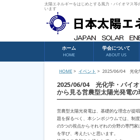
太陽エネルギーをはじめとする風力・バイオマス等
います
コンテンツへスキップ
ホーム
学会について
HOME
ABOUT US
HOME
>
イベント
> 2025/06/04
2025/06/04 光化学・バ
から見る営農型太陽光発電の現
営農型太陽光発電は、基礎的な理念が提唱
題を探るべく、本シンポジウムでは、制度
の5つの視点からそれぞれの分野の専門家
を学び、考えたいと思います。