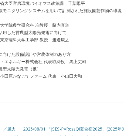
バイオマス政策課 千葉陽平
光合成蒸散モニタリングシステムを用いて計測された施設園芸作物の環境
科 准教授 藤内直道
電池を活用した営農型太陽光発電に向けて
学部 教授 渡邊康之
及拡大に向けた設備設計や営農体制のあり方
会社 代表取締役 馬上丈司
と営農型太陽光発電（仮）
ファーム 代表 小山田大和
回）／風力・
2025/08/01 「JSES-PVRessQ!夏合宿2025」(2025年9