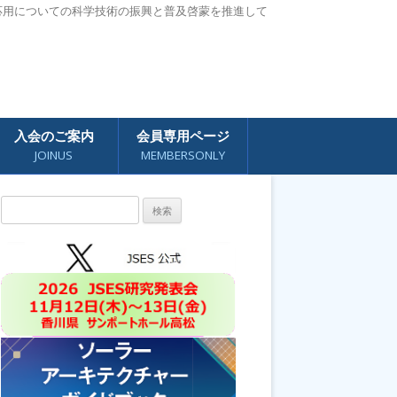
応用についての科学技術の振興と普及啓蒙を推進して
入会のご案内
会員専用ページ
JOINUS
MEMBERSONLY
検
索: