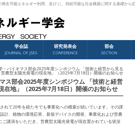
の再生可能エネルギー利用、並び に、持続可能な社会構築に関する基礎から
学会誌
研究発表会
部会
JOURNAL OF JSES
CONFERENCE
SECTION
 光化学・バイオマス部会2025年度シンポジウム 「技術と経営から見る
営農型太陽光発電の現在地」（2025年7月18日）開催のお知らせ
イオマス部会2025年度シンポジウム 「技術と経営
在地」（2025年7月18日）開催のお知らせ
されて20年を経た今でも事業化への模索が続いています。その課
設計、植物の環境応答、新規デバイスの開発、事業化および営農
にご講演をいただき、営農型太陽光発電が現在置かれている状況