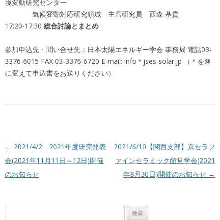
境変動研究センター
気候変動対応研究領域 主席研究員 西森 基貴
17:20-17:30
総合討論とまとめ
参加申込先・問い合せ先：日本太陽エネルギー学会 事務局 電話03-
3376-6015 FAX 03-3376-6720 E-mail: info＊jses-solar.jp （＊を@
に変えて申込書をお送りください）
投稿ナビゲーション
←
2021/4/2 2021年度研究発表
2021/6/10【関西支部】京セラフ
会(2021年11月11日～12日)開催
ァインセラミック館見学会(2021
のお知らせ
年8月30日)開催のお知らせ
→
検