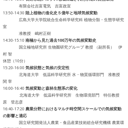
有限会社吉富電気 吉富政宣
13:50-14:30
陸上植物の進化史５億年と地球気候変動
広島大学大学院統合生命科学研究科 植物分類・生態学研究
室
准教授 嶋村正樹
14:30-15:10
南極から見た過去100万年の気候変動史
国立極地研究所 生物圏研究グループ 教授 （副所長） 伊
村 智
休憩（10分）
15:20-16:00
気候状態と気候の安定性
北海道大学 低温科学研究所 水・物質循環部門 准教授
関 宰
16:00-16:40
気候変動と森林生態系の変化
北海道大学 低温科学研究所 生物環境部門 特任教授
原 登志彦
16:40-17:20
農業分野におけるマルチ時空間スケールでの気候変動
の影響と適応
国立研究開発法人農業・食品産業技術総合研究機構 農業環