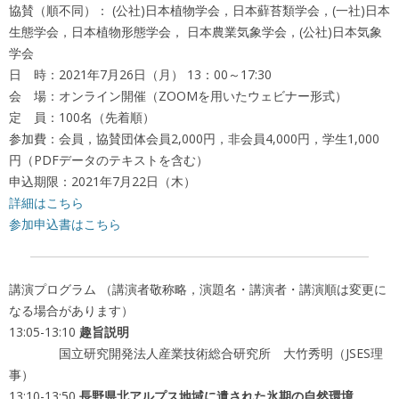
協賛（順不同）： (公社)日本植物学会，日本蘚苔類学会，(一社)日本
生態学会，日本植物形態学会， 日本農業気象学会，(公社)日本気象
学会
日 時：2021年7月26日（月） 13：00～17:30
会 場：オンライン開催（ZOOMを用いたウェビナー形式）
定 員：100名（先着順）
参加費：会員，協賛団体会員2,000円，非会員4,000円，学生1,000
円（PDFデータのテキストを含む）
申込期限：2021年7月22日（木）
詳細はこちら
参加申込書はこちら
講演プログラム （講演者敬称略，演題名・講演者・講演順は変更に
なる場合があります）
13:05-13:10
趣旨説明
国立研究開発法人産業技術総合研究所 大竹秀明（JSES理
事）
13:10-13:50
長野県北アルプス地域に遺された氷期の自然環境