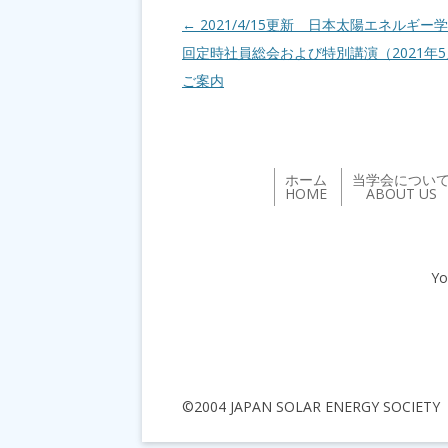
投稿ナビゲーション
←
2021/4/15更新 日本太陽エネルギー
回定時社員総会および特別講演（2021年5
ご案内
ホーム
当学会につい
HOME
ABOUT US
Yo
©2004 JAPAN SOLAR ENERGY SOCIETY