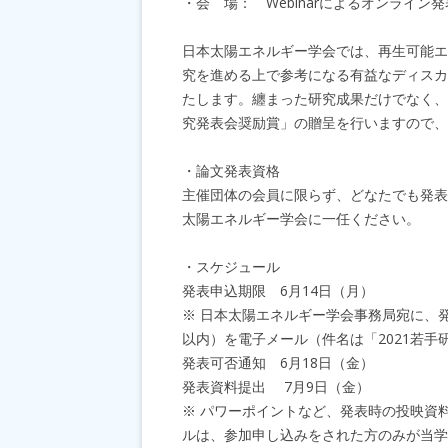
・会 場： Webinarによるオンライン発
日本太陽エネルギー学会では、再生可能エ
究を進める上で参考になる有益なディスカ
たします。纏まった研究成果だけでなく、
究発表会奨励賞」の贈呈を行いますので、
・論文発表資格
主催団体の会員に限らず、どなたでも発表
太陽エネルギー学会に一任ください。
・スケジュール
発表申込期限 6月14日（月）
※ 日本太陽エネルギー学会事務局宛に、発
以内）を電子メール（件名は「2021若
発表可否通知 6月18日（金）
発表資料提出 7月9日（金）
※ パワーポイントなど、発表時の投映資料
ルは、参加申し込みをされた方のみが当学