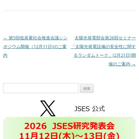
投稿ナビゲーション
←
第5回低炭素社会推進会議シン
太陽光発電部会第26回セミナー
ポジウム開催（12月11日)のご案
「太陽光発電設備の安全性に関す
内
るランダムトーク」(2月21日)開
催のご案内
→
検
索: