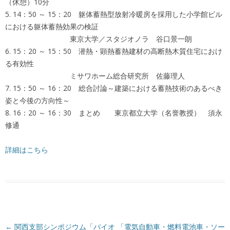
（休憩）10分
5. 14：50 ～ 15：20 躯体蓄熱型放射冷暖房を採用した小学館ビル
における躯体蓄熱効果の検証
東京大学／スタジオノラ 谷口景一朗
6. 15：20 ～ 15：50 潜熱・顕熱蓄熱建材の高断熱木質住宅におけ
る有効性
ミサワホーム総合研究所 佐藤理人
7. 15：50 ～ 16：20 総合討論～建築における蓄熱技術のあるべき
姿と今後の方向性～
8. 16：20 ～ 16：30 まとめ 東京都立大学（名誉教授） 須永
修通
詳細はこちら
投稿ナビゲーション
←
関西支部シンポジウム「バイオ
「電気自動車・燃料電池車・ソー