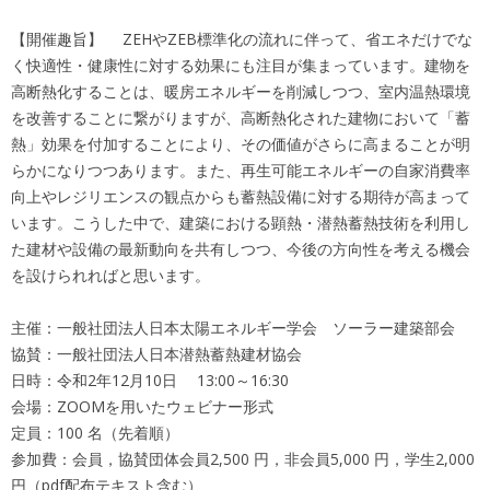
【開催趣旨】 ZEHやZEB標準化の流れに伴って、省エネだけでな
く快適性・健康性に対する効果にも注目が集まっています。建物を
高断熱化することは、暖房エネルギーを削減しつつ、室内温熱環境
を改善することに繋がりますが、高断熱化された建物において「蓄
熱」効果を付加することにより、その価値がさらに高まることが明
らかになりつつあります。また、再生可能エネルギーの自家消費率
向上やレジリエンスの観点からも蓄熱設備に対する期待が高まって
います。こうした中で、建築における顕熱・潜熱蓄熱技術を利用し
た建材や設備の最新動向を共有しつつ、今後の方向性を考える機会
を設けられればと思います。
主催：一般社団法人日本太陽エネルギー学会 ソーラー建築部会
協賛：一般社団法人日本潜熱蓄熱建材協会
日時：令和2年12月10日 13:00～16:30
会場：ZOOMを用いたウェビナー形式
定員：100 名（先着順）
参加費：会員，協賛団体会員2,500 円，非会員5,000 円，学生2,000
円（pdf配布テキスト含む）