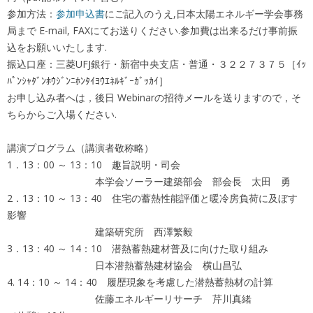
参加方法：
参加申込書
にご記入のうえ,日本太陽エネルギー学会事務
局まで E-mail, FAXにてお送りください.参加費は出来るだけ事前振
込をお願いいたします.
振込口座：三菱UFJ銀行・新宿中央支店・普通・３２２７３７５［ｲｯ
ﾊﾟﾝｼｬﾀﾞﾝﾎｳｼﾞﾝﾆﾎﾝﾀｲﾖｳｴﾈﾙｷﾞｰｶﾞｯｶｲ］
お申し込み者へは，後日 Webinarの招待メールを送りますので，そ
ちらからご入場ください.
講演プログラム（講演者敬称略）
1．13：00 ～ 13：10 趣旨説明・司会
本学会ソーラー建築部会 部会長 太田 勇
2．13：10 ～ 13：40 住宅の蓄熱性能評価と暖冷房負荷に及ぼす
影響
建築研究所 西澤繁毅
3．13：40 ～ 14：10 潜熱蓄熱建材普及に向けた取り組み
日本潜熱蓄熱建材協会 横山昌弘
4. 14：10 ～ 14：40 履歴現象を考慮した潜熱蓄熱材の計算
佐藤エネルギーリサーチ 芹川真緒