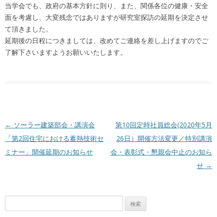
当学会でも、政府の基本方針に則り、また、関係各位の健康・安全
面を考慮し、大変残念ではありますが研究室探訪の延期を決定させ
て頂きました。
延期後の日程につきましては、改めてご連絡を差し上げますのでご
了解下さいますようお願いいたします。
投稿ナビゲーション
←
ソーラー建築部会・講演会
第10回定時社員総会(2020年5月
「第2回住宅における蓄熱技術セ
26日）開催方法変更／特別講演
ミナー」開催延期のお知らせ
会・表彰式・懇親会中止のお知ら
せ
→
検
索: