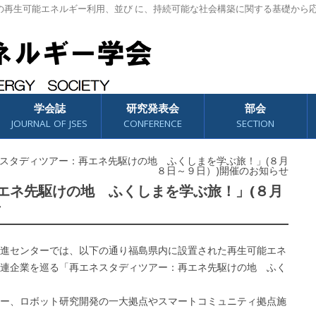
の再生可能エネルギー利用、並び に、持続可能な社会構築に関する基礎から
学会誌
研究発表会
部会
JOURNAL OF JSES
CONFERENCE
SECTION
ネスタディツアー：再エネ先駆けの地 ふくしまを学ぶ旅！」(８月
８日～９日）)開催のお知らせ
エネ先駆けの地 ふくしまを学ぶ旅！」(８月
せ
進センターでは、以下の通り福島県内に設置された再生可能エネ
連企業を巡る「再エネスタディツアー：再エネ先駆けの地 ふく
ー、ロボット研究開発の一大拠点やスマートコミュニティ拠点施