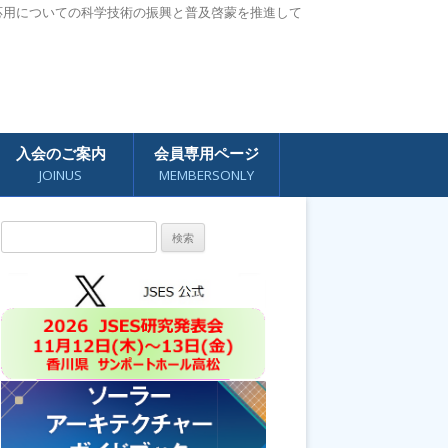
応用についての科学技術の振興と普及啓蒙を推進して
入会のご案内
会員専用ページ
JOINUS
MEMBERSONLY
検
索: