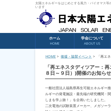
太陽エネルギーをはじめとする風力・バイオマス等
います
コンテンツへスキップ
ホーム
学会について
HOME
ABOUT US
HOME
>
後援・協賛イベント
> 「再エ
「再エネスタディツアー：再
８日～９日）)開催のお知ら
一般社団法人福島県再生可能エネルギー推
ルギーの発電施設・最先端の研究機関・関
しまを学ぶ旅！」を企画いたしました。
二次電池の試験装置メーカー、メガソーラ