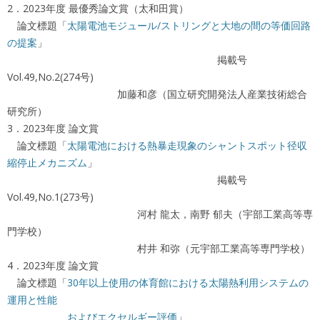
2．2023年度 最優秀論文賞（太和田賞）
論文標題「
太陽電池モジュール/ストリングと大地の間の等価回路
の提案
」
掲載号
Vol.49,No.2(274号)
加藤和彦（国立研究開発法人産業技術総合
研究所）
3．2023年度 論文賞
論文標題「
太陽電池における熱暴走現象のシャントスポット径収
縮停止メカニズム
」
掲載号
Vol.49,No.1(273号)
河村 龍太，南野 郁夫（宇部工業高等専
門学校）
村井 和弥（元宇部工業高等専門学校）
4．2023年度 論文賞
論文標題「
30年以上使用の体育館における太陽熱利用システムの
運用と性能
およびエクセルギー評価
」