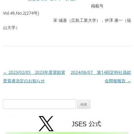
掲載号
Vol.49,No.2(274号)
宋 城基（広島工業大学），伊澤 康一（福
山大学）
投稿ナビゲーション
←
2023/02/05 2023年度奨励賞
2024/06/07 第14回定時社員総
受賞者決定のお知らせ
会開催報告
→
検
索: