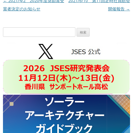
投稿ナビゲーション
←
2021/4/2 2020年度奨励賞受
2021/6/10 第11回定時社員総会
賞者決定のお知らせ
開催報告
→
検
索: