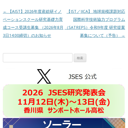
投稿ナビゲーション
←
【AIST】2026年度産総研イノ
【JST／JICA】 地球規模課題対応
ベーションスクール研究基礎力育
国際科学技術協力プログラム
成コース受講生募集 （2026年8月
（SATREPS）令和9年度 研究提案
3日14:00締切）のお知らせ
募集について（予告）
→
検
索: