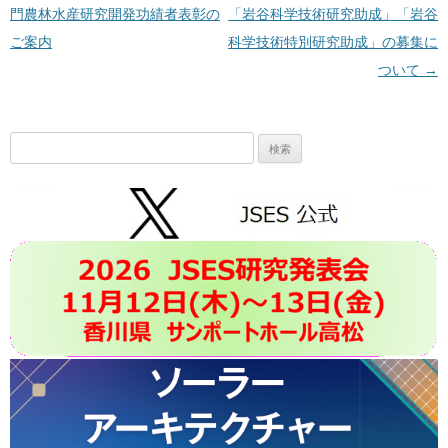
門農林水産研究開発功績者表彰の
「岩谷科学技術研究助成」「岩谷
ご案内
科学技術特別研究助成」の募集に
ついて
→
検
索: