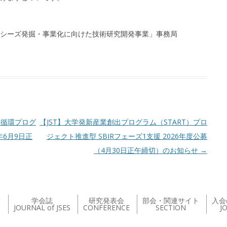
シーズ発掘・事業化に向けた技術研究開発事業」事務局
脳循環プログ
【JST】大学発新産業創出プログラム（START）プロ
6年6月9日正
ジェクト推進型 SBIRフェーズ1支援 2026年度公募
（4月30日正午締切）のお知らせ
→
て
学会誌
研究発表会
部会・関連サイト
入会
JOURNAL of JSES
CONFERENCE
SECTION
J