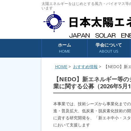
太陽エネルギーをはじめとする風力・バイオマス等
います
コンテンツへスキップ
ホーム
学会について
HOME
ABOUT US
HOME
>
おすすめ情報
> 【NEDO】
【NEDO】新エネルギー等
業に関する公募（2026年5
本事業では、技術シーズから事業化までの
進・普及拡大、低炭素・脱炭素化技術の開
に資する研究開発を、「新エネ中小・スタ
において支援します