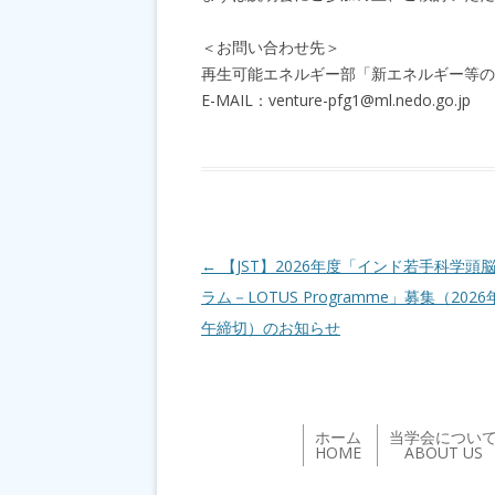
＜お問い合わせ先＞
再生可能エネルギー部「新エネルギー等の
E-MAIL：venture-pfg1@ml.nedo.go.jp
投稿ナビゲーション
←
【JST】2026年度「インド若手科学頭
ラム－LOTUS Programme」募集（202
午締切）のお知らせ
ホーム
当学会につい
HOME
ABOUT US