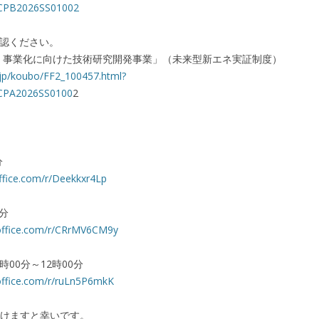
CPB2026SS01002
確認ください。
掘・事業化に向けた技術研究開発事業」（未来型新エネ実証制度）
.jp/koubo/FF2_100457.html?
CPA2026SS0100
2
分
office.com/r/Deekkxr4Lp
0分
.office.com/r/CRrMV6CM9y
時00分～12時00分
.office.com/r/ruLn5P6mkK
けますと幸いです。