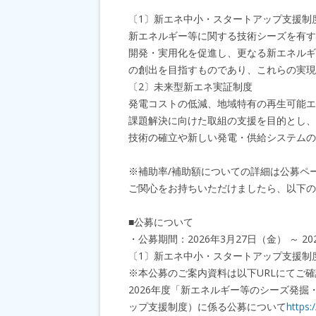
〔1〕新エネ中小・スタートアップ支援制
新エネルギー等に関する技術シーズを有す
開発・実用化を促進し、更なる新エネルギ
の創出を目指すものであり、これらの実現
〔2〕未来型新エネ実証制度
発電コストの低減、地域特有の再生可能エ
課題解決に向けた取組の支援を目的とし、
技術の確立や新しい発電・供給システムの
※補助率/補助額についての詳細は公募ペ
ご関心をお持ちいただけましたら、以下の
■公募について
・公募期間：2026年3月27日（金） ～ 2
〔1〕新エネ中小・スタートアップ支援制
※本公募のご案内資料は以下URLにてご
2026年度「新エネルギー等のシーズ発
ップ支援制度）に係る公募について
https