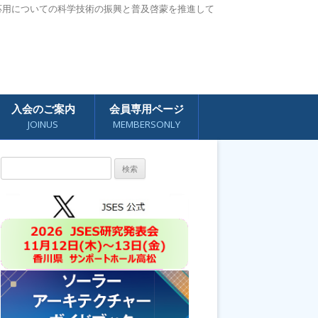
応用についての科学技術の振興と普及啓蒙を推進して
入会のご案内
会員専用ページ
JOINUS
MEMBERSONLY
検
索: