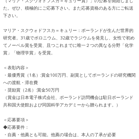
（マリア・スクウォドフスカ＝キュリー賞）」の公募を開始しまし
た。ぜひ、積極的にご応募下さい。また応募資格のある方にご転送
下さい。
マリア・スクウォドフスカ＝キュリー：ポーランドが生んだ世界的
研究者。31歳でポロニウム、32歳でラジウムを発見し、女性で初め
てノーベル賞を受賞、且つこれまでに唯一２つの異なる分野「化学
賞」「物理学賞」を受賞。
＜表彰内容＞
・最優秀賞（1名）:賞金100万円、副賞としてポーランドの研究機関
への渡航・滞在費
・奨励賞（2名）:賞金50万円
（賞金は日本電子株式会社、ポーランド訪問機会は駐日ポーランド
共和国大使館および同国科学アカデミーから贈られます。）
＜応募要項＞
◆応募要件：
・自薦・他薦とも可能。他薦の場合は、本人の了承が必要