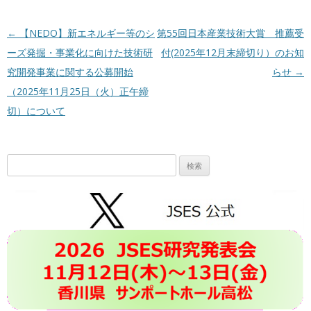
投稿ナビゲーション
←
【NEDO】新エネルギー等のシ
第55回日本産業技術大賞 推薦受
ーズ発掘・事業化に向けた技術研
付(2025年12月末締切り）のお知
究開発事業に関する公募開始
らせ
→
（2025年11月25日（火）正午締
切）について
検
索: