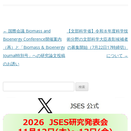
投稿ナビゲーション
←
国際会議 Biomass and
【文部科学省】令和８年度科学技
Bioenergy Conference開催案内
術分野の文部科学大臣表彰候補者
（再）と「Biomass & Bioenergy
の募集開始（7月22日17時締切）
Journal特別号」への研究論文投稿
について
→
のお誘い
検
索: