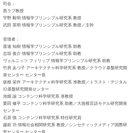
司会：
黒ラブ教授
宇野 毅明 情報学プリンシプル研究系 教授
武田 英明 情報学プリンシプル研究系 教授／主幹
登壇者：
渡邉 知樹 情報学プリンシプル研究系 助教
志垣 俊介 情報学プリンシプル研究系 助教
ヴェルニッツ フィリップ 情報学プリンシプル研究系 助教
竹房 あつ子 アーキテクチャ科学研究系 教授／クラウド基盤研究開
発センター センター長
坂根 栄作 アーキテクチャ科学研究系 准教授／トラスト・デジタル
ID基盤研究開発センター
池畑 諭 コンテンツ科学研究系 准教授
栗田 修平 コンテンツ科学研究系 助教／大規模言語モデル研究開発
センター
石原 慎 コンテンツ科学研究系 特任研究員
越前 功 情報社会相関研究系 教授／シンセティックメディア国際研
究センター センター長