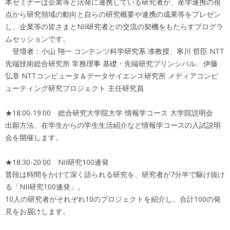
本セミナーは企業等と活発に連携している研究者が、産学連携の視
点から研究領域の動向と自らの研究概要や連携の成果等をプレゼン
し、企業等の皆さまとNII研究者との交流の契機をもたらすプログラ
ムセッションです。
登壇者：小山 翔一 コンテンツ科学研究系 准教授、寒川 哲臣 NTT
先端技術総合研究所 常務理事 基礎・先端研究プリンシパル、伊藤
弘章 NTTコンピュータ＆データサイエンス研究所 メディアコンピ
ューティング研究プロジェクト 主任研究員
★18:00-19:00 総合研究大学院大学 情報学コース 大学院説明会
出願方法、在学生からの学生生活紹介など情報学コースの入試説明
会を開催します。
★18:30-20:00 NII研究100連発
普段は時間をかけて深く語られる研究を、研究者が7分半で駆け抜け
る「NII研究100連発」。
10人の研究者がそれぞれ10のプロジェクトを紹介し、合計100の発
見をお届けします。