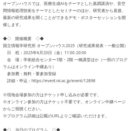
オープンハウスでは、医療生成AIをテーマとした基調講演や、音空
間情報処理技術をテーマとしたセミナーのほか、研究者から直接、
最新の研究成果を聞くことができるデモ・ポスターセッションを開
催します。
◆◇ 開催概要 ◇◆
国立情報学研究所 オープンハウス2025（研究成果発表・一般公開）
日 程：2025年6月20日（金）11:00-20:00
会 場：学術総合センター1階・2階 一橋講堂ほか（一部のプログ
ラムはオンライン中継あり）
参加費：無料・要参加登録
詳細・申込：https://event.nii.ac.jp/event/12898
※現地会場参加の方はチケット申し込みが必要です。
※オンライン参加の方はチケット不要です。オンライン中継ページ
からご視聴ください。
※プログラム詳細は記載のURLよりご確認いただけます。
◆◇ 当日のプログラム ◇◆