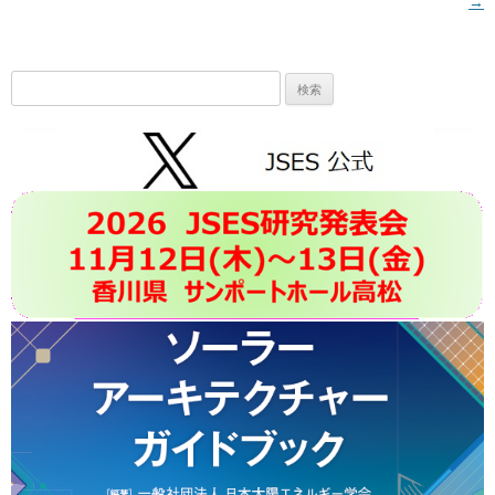
→
検
索: