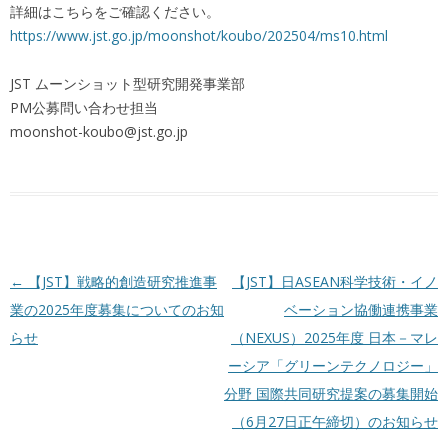
詳細はこちらをご確認ください。
https://www.jst.go.jp/moonshot/koubo/202504/ms10.html
JST ムーンショット型研究開発事業部
PM公募問い合わせ担当
moonshot-koubo@jst.go.jp
投稿ナビゲーション
←
【JST】戦略的創造研究推進事
【JST】日ASEAN科学技術・イノ
業の2025年度募集についてのお知
ベーション協働連携事業
らせ
（NEXUS）2025年度 日本－マレ
ーシア「グリーンテクノロジー」
分野 国際共同研究提案の募集開始
（6月27日正午締切）のお知らせ