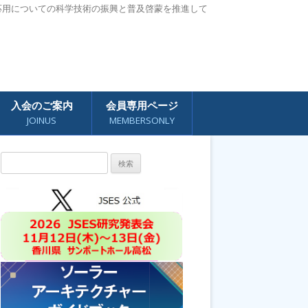
応用についての科学技術の振興と普及啓蒙を推進して
入会のご案内
会員専用ページ
JOINUS
MEMBERSONLY
検
索: