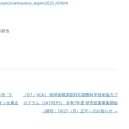
nnounce/announce_aspire2025_nl.html
）
募担当
市「E-
［JST／JICA］ 地球規模課題対応国際科学技術協力プ
ビリオン出展企
ログラム（SATREPS） 令和7年度 研究提案募集開始
（締切：10/21（月）正午）のお知らせ
→