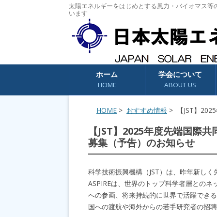
太陽エネルギーをはじめとする風力・バイオマス等
います
コンテンツへスキップ
ホーム
学会について
HOME
ABOUT US
HOME
>
おすすめ情報
> 【JST】2
【JST】2025年度先端国際
募集（予告）のお知らせ
科学技術振興機構（JST）は、昨年新しく
ASPIREは、世界のトップ科学者層との
への参画、将来持続的に世界で活躍できる
国への渡航や海外からの若手研究者の招聘