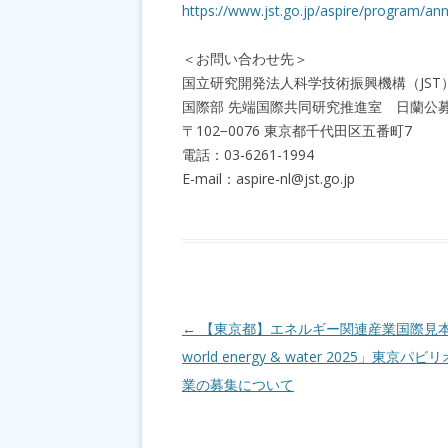
https://www.jst.go.jp/aspire/program/a
＜お問い合わせ先＞
国立研究開発法人科学技術振興機構（JST
国際部 先端国際共同研究推進室 日蘭公
〒102−0076 東京都千代田区五番町7
電話：03-6261-1994
E-mail：aspire-nl@jst.go.jp
投稿ナビゲーション
←
【東京都】エネルギー関連産業国際見本
world energy & water 2025」東京パ
業の募集について