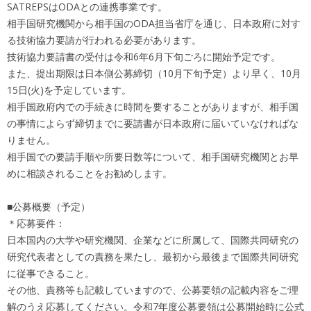
SATREPSはODAとの連携事業です。
相手国研究機関から相手国のODA担当省庁を通じ、日本政府に対す
る技術協力要請が行われる必要があります。
技術協力要請書の受付は令和6年6月下旬ごろに開始予定です。
また、提出期限は日本側公募締切（10月下旬予定）より早く、10月
15日(火)を予定しています。
相手国政府内での手続きに時間を要することがありますが、相手国
の事情によらず締切までに要請書が日本政府に届いていなければな
りません。
相手国での要請手順や所要日数等について、相手国研究機関とお早
めに相談されることをお勧めします。
■公募概要（予定）
＊応募要件：
日本国内の大学や研究機関、企業などに所属して、国際共同研究の
研究代表者としての責務を果たし、最初から最後まで国際共同研究
に従事できること。
その他、責務等も記載していますので、公募要領の記載内容をご理
解のうえ応募してください。令和7年度公募要領は公募開始時に公式