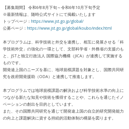
【募集期間】 令和6年8月下旬～令和6年10月下旬予定
※最新情報は、随時公式サイトにて掲載いたします
トップページ：
https://www.jst.go.jp/global/
公募ページ：
https://www.jst.go.jp/global/koubo/index.html
本プログラムは、科学技術と外交を連携し、相互に発展させる「科
学技術外交」の強化の一環として、文部科学省・外務省の支援のも
と、JSTと独立行政法人 国際協力機構（JICA）が連携して実施する
ものです。
開発途上国のニーズを基に、地球規模課題を対象とし、国際共同研
究を政府開発援助（ODA）と連携して推進します。
本プログラムでは地球規模課題の解決および科学技術水準の向上に
つながる新たな知見や技術を獲得することや、これらを通じたイノ
ベーションの創出を目的としています。
また、その国際共同研究を通じて開発途上国の自立的研究開発能力
の向上と課題解決に資する持続的活動体制の構築を図ります。