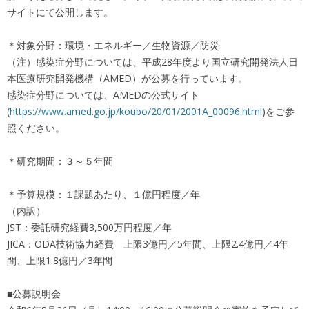
サイトにて公開します。
＊対象分野：環境・エネルギー／生物資源／防災
（注）感染症分野については、平成28年度より国立研究開発法人日
本医療研究開発機構（AMED）が公募を行っています。
感染症分野については、AMEDの公式サイト
(
https://www.amed.go.jp/koubo/20/01/2001A_00096.html
)をご参
照ください。
＊研究期間：３～５年間
＊予算規模：１課題あたり、１億円程度／年
（内訳）
JST：委託研究経費3,500万円程度／年
JICA：ODA技術協力経費 上限3億円／5年間、上限2.4億円／4年
間、上限1.8億円／3年間
■公募説明会