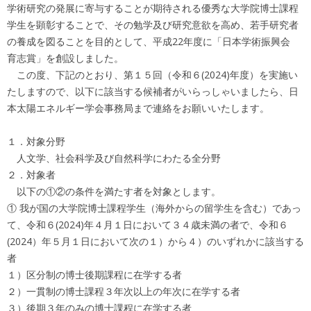
学術研究の発展に寄与することが期待される優秀な大学院博士課程
学生を顕彰することで、その勉学及び研究意欲を高め、若手研究者
の養成を図ることを目的として、平成22年度に「日本学術振興会
育志賞」を創設しました。
この度、下記のとおり、第１５回（令和６(2024)年度）を実施い
たしますので、以下に該当する候補者がいらっしゃいましたら、日
本太陽エネルギー学会事務局まで連絡をお願いいたします。
１．対象分野
人文学、社会科学及び自然科学にわたる全分野
２．対象者
以下の①②の条件を満たす者を対象とします。
① 我が国の大学院博士課程学生（海外からの留学生を含む）であっ
て、令和６(2024)年４月１日において３４歳未満の者で、令和６
(2024）年５月１日において次の１）から４）のいずれかに該当する
者
１）区分制の博士後期課程に在学する者
２）一貫制の博士課程３年次以上の年次に在学する者
３）後期３年のみの博士課程に在学する者