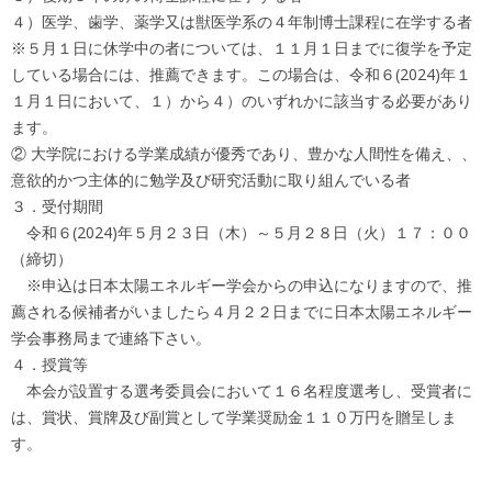
４）医学、歯学、薬学又は獣医学系の４年制博士課程に在学する者
※５月１日に休学中の者については、１１月１日までに復学を予定
している場合には、推薦できます。この場合は、令和６(2024)年１
１月１日において、１）から４）のいずれかに該当する必要があり
ます。
② 大学院における学業成績が優秀であり、豊かな人間性を備え、、
意欲的かつ主体的に勉学及び研究活動に取り組んでいる者
３．受付期間
令和６(2024)年５月２３日（木）～５月２８日（火）１７：００
（締切）
※申込は日本太陽エネルギー学会からの申込になりますので、推
薦される候補者がいましたら４月２２日までに日本太陽エネルギー
学会事務局まで連絡下さい。
４．授賞等
本会が設置する選考委員会において１６名程度選考し、受賞者に
は、賞状、賞牌及び副賞として学業奨励金１１０万円を贈呈しま
す。