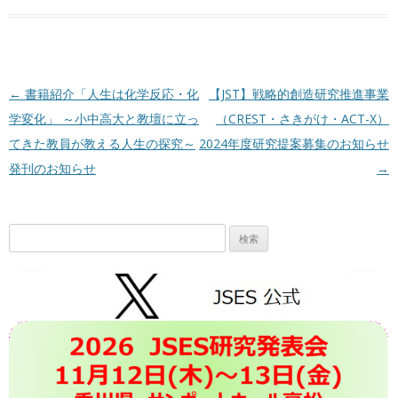
投稿ナビゲーション
←
書籍紹介「人生は化学反応・化
【JST】戦略的創造研究推進事業
学変化」 ～小中高大と教壇に立っ
（CREST・さきがけ・ACT-X）
てきた教員が教える人生の探究～
2024年度研究提案募集のお知らせ
発刊のお知らせ
→
検
索: