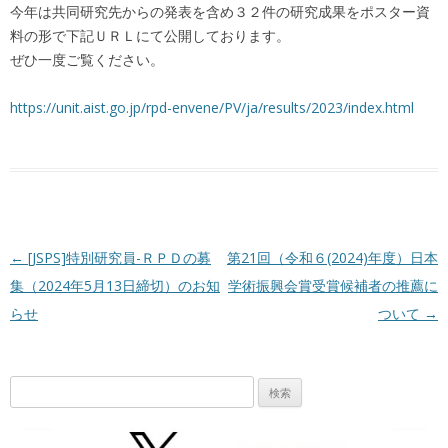
今年は共同研究先からの発表を含め３２件の研究成果をポスター資
料の形で下記ＵＲＬにて公開しております。
ぜひ一度ご覧ください。
https://unit.aist.go.jp/rpd-envene/PV/ja/results/2023/index.html
投稿ナビゲーション
←
[JSPS]特別研究員-ＲＰＤの募
第21回（令和６(2024)年度）日本
集（2024年5月13日締切）のお知
学術振興会賞受賞候補者の推薦に
らせ
ついて
→
検
索: