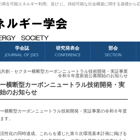
の再生可能エネルギー利用、並び に、持続可能な社会構築に関する基礎から
学会誌
研究発表会
部会
JOURNAL OF JSES
CONFERENCE
SECTION
地域共創・セクター横断型カーボンニュートラル技術開発・実証事業
令和６年度新規公募開始のお知らせ
ター横断型カーボンニュートラル技術開発・実
開始のお知らせ
ー横断型カーボンニュートラル技術開発・実証事業の令和６年度
ます。
域活性化の同時達成、これらを通じた第５次環境基本計画に掲げる