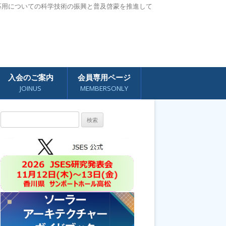
応用についての科学技術の振興と普及啓蒙を推進して
入会のご案内
会員専用ページ
JOINUS
MEMBERSONLY
検
索: