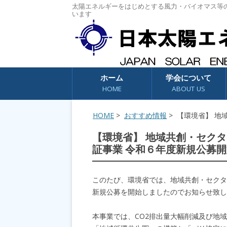
太陽エネルギーをはじめとする風力・バイオマス等
います
コンテンツへスキップ
ホーム
学会について
HOME
ABOUT US
HOME
>
おすすめ情報
> 【環境省】 
【環境省】 地域共創・セク
証事業 令和６年度新規公募
このたび、環境省では、地域共創・セクタ
新規公募を開始しましたのでお知らせ致し
本事業では、CO2排出量大幅削減及び地