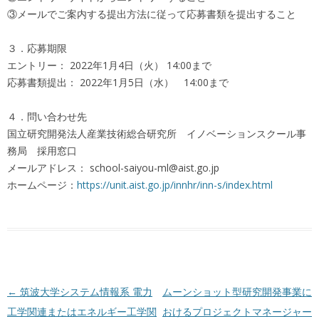
③メールでご案内する提出方法に従って応募書類を提出すること
３．応募期限
エントリー： 2022年1月4日（火） 14:00まで
応募書類提出： 2022年1月5日（水） 14:00まで
４．問い合わせ先
国立研究開発法人産業技術総合研究所 イノベーションスクール事
務局 採用窓口
メールアドレス： school-saiyou-ml@aist.go.jp
ホームページ：
https://unit.aist.go.jp/innhr/inn-s/index.html
投稿ナビゲーション
←
筑波⼤学システム情報系 電⼒
ムーンショット型研究開発事業に
⼯学関連またはエネルギー⼯学関
おけるプロジェクトマネージャー