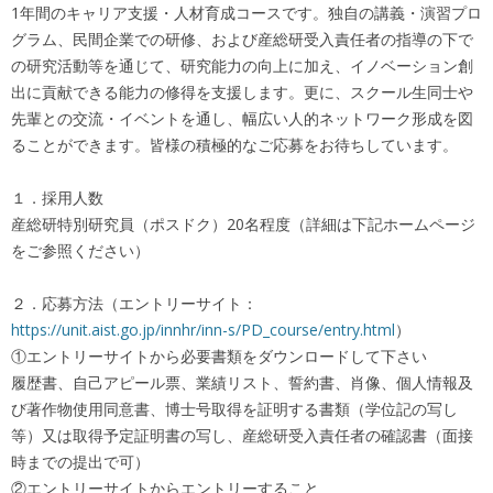
1年間のキャリア支援・人材育成コースです。独自の講義・演習プロ
グラム、民間企業での研修、および産総研受入責任者の指導の下で
の研究活動等を通じて、研究能力の向上に加え、イノベーション創
出に貢献できる能力の修得を支援します。更に、スクール生同士や
先輩との交流・イベントを通し、幅広い人的ネットワーク形成を図
ることができます。皆様の積極的なご応募をお待ちしています。
１．採用人数
産総研特別研究員（ポスドク）20名程度（詳細は下記ホームページ
をご参照ください）
２．応募方法（エントリーサイト：
https://unit.aist.go.jp/innhr/inn-s/PD_course/entry.html
）
①エントリーサイトから必要書類をダウンロードして下さい
履歴書、自己アピール票、業績リスト、誓約書、肖像、個人情報及
び著作物使用同意書、博士号取得を証明する書類（学位記の写し
等）又は取得予定証明書の写し、産総研受入責任者の確認書（面接
時までの提出で可）
②エントリーサイトからエントリーすること