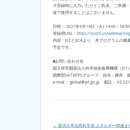
※登録時に入力いただくご氏名、ご所属・
途で使用することはございません。
日時： 2021年9月14日（火) 14:00～
登録用URL：
https://zoom.us/webinar/
内容：JSTとJICAより、本プログラム
予定です。
■お問い合わせ先
国立研究開発法人科学技術振興機構（JST
国際部SATREPSグループ 担当：柳井、
e-mail： global@jst.go.jp 電話： 03-521
投稿ナビゲーション
←
新潟大学自然科学系 エネルギー関連ま