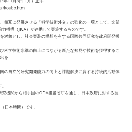
和3年11月8日（月）正午
l/koubo.html
、相互に発展させる「科学技術外交」の強化の一環として、文部
協力機構（JICA）が連携して実施するものです。
を対象とし、社会実装の構想を有する国際共同研究を政府開発援
び科学技術水準の向上につながる新たな知見や技術を獲得するこ
出を
国の自立的研究開発能力の向上と課題解決に資する持続的活動体
す。
国研究機関から相手国のODA担当省庁を通じ、日本政府に対する技
)中（日本時間）です。