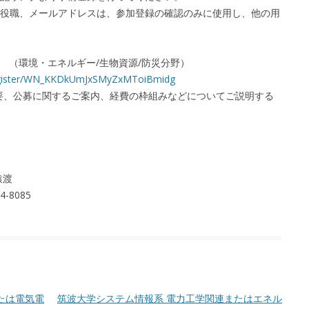
役職、メールアドレスは、参加登録の確認のみに使用し、他の用
16:00 （環境・エネルギー/生物資源/防災分野）
register/WN_KKDkUmJxSMyZxMToiBmidg
の概要、公募に関するご案内、経費の枠組みなどについてご説明する
）
猿渡
4-8085
たは電気電
筑波⼤学システム情報系 電⼒⼯学関連またはエネル