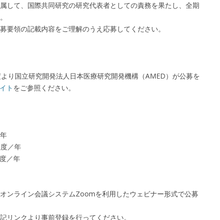
属して、国際共同研究の研究代表者としての責務を果たし、全期
。
募要領の記載内容をご理解のうえ応募してください。
度より国立研究開発法人日本医療研究開発機構（AMED）が公募を
サイト
をご参照ください。
年
程度／年
程度／年
オンライン会議システムZoomを利用したウェビナー形式で公募
記リンクより事前登録を行ってください。