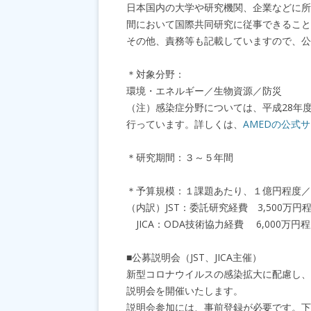
日本国内の大学や研究機関、企業などに所
間において国際共同研究に従事できること
その他、責務等も記載していますので、公
＊対象分野：
環境・エネルギー／生物資源／防災
（注）感染症分野については、平成28年
行っています。詳しくは、
AMEDの公式
＊研究期間：３～５年間
＊予算規模：１課題あたり、１億円程度／
（内訳）JST：委託研究経費 3,500万円
JICA：ODA技術協力経費 6,000万円
■公募説明会（JST、JICA主催）
新型コロナウイルスの感染拡大に配慮し、
説明会を開催いたします。
説明会参加には、事前登録が必要です。下