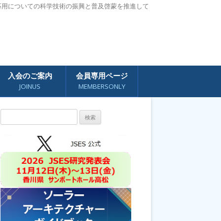
応用についての科学技術の振興と普及啓蒙を推進して
入会のご案内
会員専用ページ
JOINUS
MEMBERSONLY
検
索: