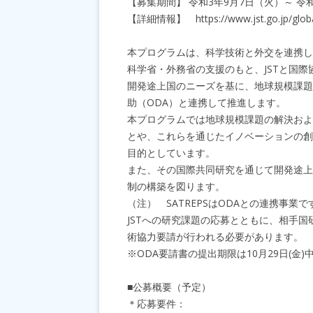
【募集期間】 令和3年9月7日（火）～ 令
【詳細情報】 https://www.jst.go.jp/globa
本プログラムは、科学技術と外交を連携し
科学省・外務省の支援のもと、JSTと国際
開発途上国のニーズを基に、地球規模課題
助（ODA）と連携して推進します。
本プログラムでは地球規模課題の解決およ
とや、これらを通じたイノベーションの創
目的としています。
また、その国際共同研究を通じて開発途上
制の構築を図ります。
（注） SATREPSはODAとの連携事業で
JSTへの研究課題の応募とともに、相手
術協力要請が行われる必要があります。
※ODA要請書の提出期限は10月29日(金
■公募概要（予定）
＊応募要件：