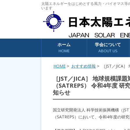
太陽エネルギーをはじめとする風力・バイオマス等
います
コンテンツへスキップ
ホーム
学会について
HOME
ABOUT US
HOME
>
おすすめ情報
> ［JST／JIC
［JST／JICA］ 地球規模
（SATREPS） 令和4年度
知らせ
国立研究開発法人 科学技術振興機構（J
（SATREPS）において、令和4年度の研