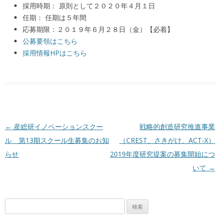
採用時期： 原則として２０２０年４月１日
任期： 任期は５年間
応募期限：２０１９年６月２８日（金）【必着】
公募要領はこちら
採用情報HPはこちら
投稿ナビゲーション
←
産総研イノベーションスクー
戦略的創造研究推進事業
ル 第13期スクール生募集のお知
（CREST、さきがけ、ACT-X）
らせ
2019年度研究提案の募集開始につ
いて
→
検
索: