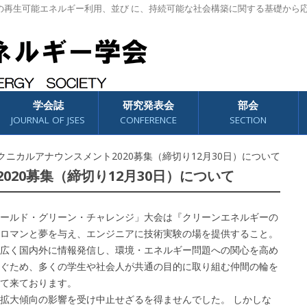
の再生可能エネルギー利用、並び に、持続可能な社会構築に関する基礎から
学会誌
研究発表会
部会
JOURNAL OF JSES
CONFERENCE
SECTION
クニカルアナウンスメント2020募集（締切り12月30日）について
020募集（締切り12月30日）について
ールド・グリーン・チャレンジ」大会は『クリーンエネルギーの
ロマンと夢を与え、エンジニアに技術実験の場を提供すること。
広く国内外に情報発信し、環境・エネルギー問題への関心を高め
ぐため、多くの学生や社会人が共通の目的に取り組む仲間の輪を
て来ております。
拡大傾向の影響を受け中止せざるを得ませんでした。 しかしな