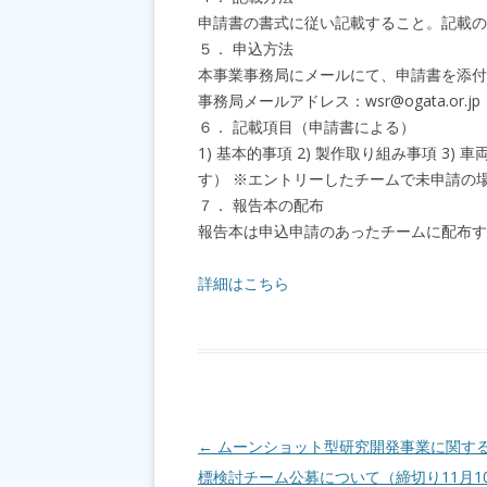
申請書の書式に従い記載すること。記載の「フ
５． 申込方法
本事業事務局にメールにて、申請書を添付
事務局メールアドレス：wsr@ogata.or.jp
６． 記載項目（申請書による）
1) 基本的事項 2) 製作取り組み事項 3
す） ※エントリーしたチームで未申請の
７． 報告本の配布
報告本は申込申請のあったチームに配布す
詳細はこちら
投稿ナビゲーション
←
ムーンショット型研究開発事業に関す
標検討チーム公募について（締切り11月1