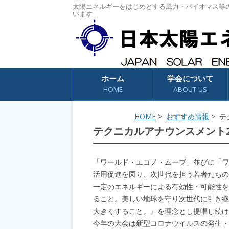
太陽エネルギーをはじめとする風力・バイオマス等
います
コンテンツへスキップ
ホーム
学会について
HOME
ABOUT US
HOME
>
おすすめ情報
> テ
テクニカルアナウンスメント2
「ワールド・エコノ・ムーブ」並びに「ワ
活用促進を図り、次世代を担う若者たちの
一定のエネルギーによる有効性・可能性を
ること。美しい地球を守り次世代に引き継
大きくすること。』を理念とし提唱し続け
今年の大会は新型コロナウイルスの発生・