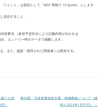
ォント」は原則として「MSP 明朝で 10.5point」とします。
し送信すること。
) 車両内容事項 （参加予定区分により記載内容が分かれま
場合、エントリー時のデータで掲載します。
る。また、協賛・賛同された関係者へも配布する。
る新たな目
第50回「日本産業技術大賞」候補募集について（締
0日）
切り2021年1月31日）
→