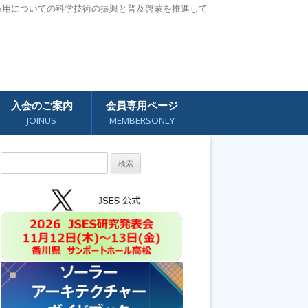
応用についての科学技術の振興と普及啓蒙を推進して
入会のご案内
会員専用ページ
JOINUS
MEMBERSONLY
検
索: