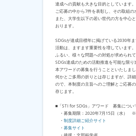
達成への貢献も大きな目的としています。
ご応募の中から7件を表彰し、その取組の
また、大学生以下の若い世代の方を中心と
おります。
SDGsが達成目標年に掲げている2030年
活動は、ますます重要性を増しています。現
ふるい、様々な問題への対処が求められて
SDGs達成のための活動推進を可能な限
本アワードの募集を行うことといたしまし
何かとご多用の折りとは存じますが、詳細
ので、本制度の主旨へのご理解とご応募の
存じます。
■「STI for SDGs」アワード 募集につい
・募集期限：2020年7月15日（水） 
・
制度詳細ご紹介サイト
・
募集サイト
・後援：文部科学省