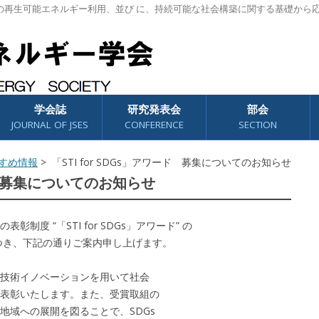
の再生可能エネルギー利用、並び に、持続可能な社会構築に関する基礎から
学会誌
研究発表会
部会
JOURNAL OF JSES
CONFERENCE
SECTION
すめ情報
> 「STI for SDGs」アワード 募集についてのお知らせ
ード 募集についてのお知らせ
度 “「STI for SDGs」アワード” の
につき、下記の通りご案内申し上げます。
技術イノベーションを用いて社会
表彰いたします。また、受賞取組の
地域への展開を図ることで、SDGs