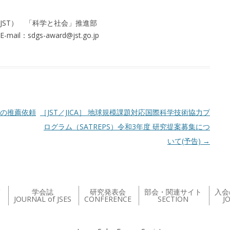
ST） 「科学と社会」推進部
：sdgs-award@jst.go.jp
者の推薦依頼
［JST／JICA］ 地球規模課題対応国際科学技術協力プ
ログラム（SATREPS）令和3年度 研究提案募集につ
いて(予告)
→
て
学会誌
研究発表会
部会・関連サイト
入会
JOURNAL of JSES
CONFERENCE
SECTION
J