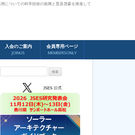
応用についての科学技術の振興と普及啓蒙を推進して
入会のご案内
会員専用ページ
JOINUS
MEMBERSONLY
検
索: