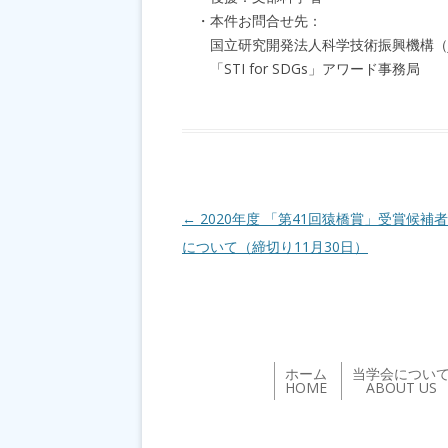
・本件お問合せ先：
国立研究開発法人科学技術振興機構（J
「STI for SDGs」アワード事務局 E-mail
投稿ナビゲーション
←
2020年度 「第41回猿橋賞」受賞候補
について（締切り11月30日）
ホーム
当学会につい
HOME
ABOUT US