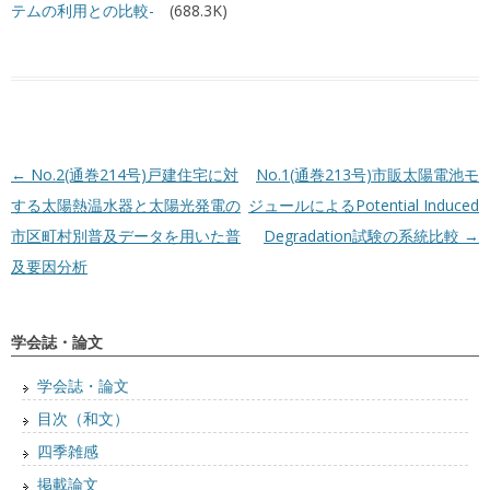
テムの利用との比較-
(688.3K)
投稿ナビゲーション
←
No.2(通巻214号)戸建住宅に対
No.1(通巻213号)市販太陽電池モ
する太陽熱温水器と太陽光発電の
ジュールによるPotential Induced
市区町村別普及データを用いた普
Degradation試験の系統比較
→
及要因分析
学会誌・論文
学会誌・論文
目次（和文）
四季雑感
掲載論文