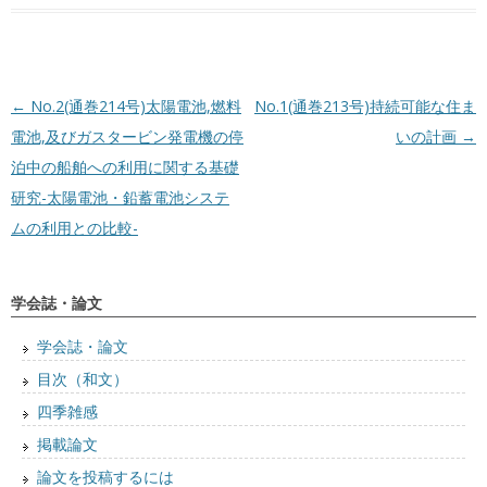
投稿ナビゲーション
←
No.2(通巻214号)太陽電池,燃料
No.1(通巻213号)持続可能な住ま
電池,及びガスタービン発電機の停
いの計画
→
泊中の船舶への利用に関する基礎
研究-太陽電池・鉛蓄電池システ
ムの利用との比較-
学会誌・論文
学会誌・論文
目次（和文）
四季雑感
掲載論文
論文を投稿するには