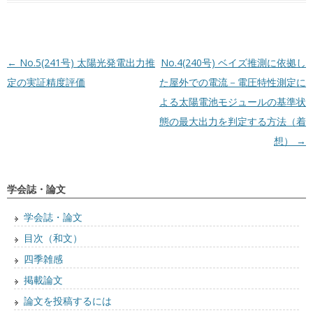
投稿ナビゲーション
←
No.5(241号) 太陽光発電出力推
No.4(240号) ベイズ推測に依拠し
定の実証精度評価
た屋外での電流－電圧特性測定に
よる太陽電池モジュールの基準状
態の最大出力を判定する方法（着
想）
→
学会誌・論文
学会誌・論文
目次（和文）
四季雑感
掲載論文
論文を投稿するには