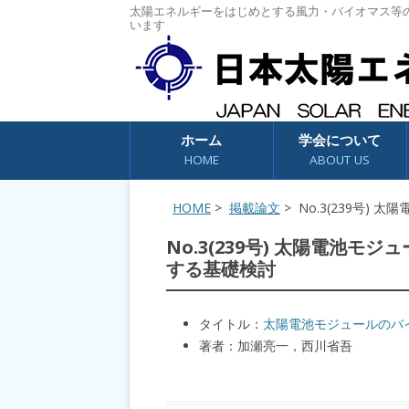
太陽エネルギーをはじめとする風力・バイオマス等
います
コンテンツへスキップ
ホーム
学会について
HOME
ABOUT US
HOME
>
掲載論文
> No.3(239号
No.3(239号) 太陽電池
する基礎検討
タイトル：
太陽電池モジュールのバ
著者：加瀬亮一，西川省吾