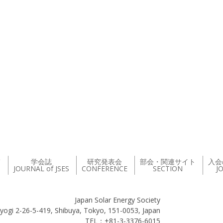
て
学会誌
研究発表会
部会・関連サイト
入会
JOURNAL of JSES
CONFERENCE
SECTION
J
Japan Solar Energy Society
yogi 2-26-5-419, Shibuya, Tokyo, 151-0053, Japan
TEL：+81-3-3376-6015