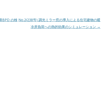
故障BPD の検
No.2(238号) 調光ミラー窓の導入による住宅建物の暖
冷房負荷への熱的効果のシミュレーション
→