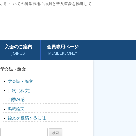
応用についての科学技術の振興と普及啓蒙を推進して
入会のご案内
会員専用ページ
JOINUS
MEMBERSONLY
学会誌・論文
学会誌・論文
目次（和文）
四季雑感
掲載論文
論文を投稿するには
検