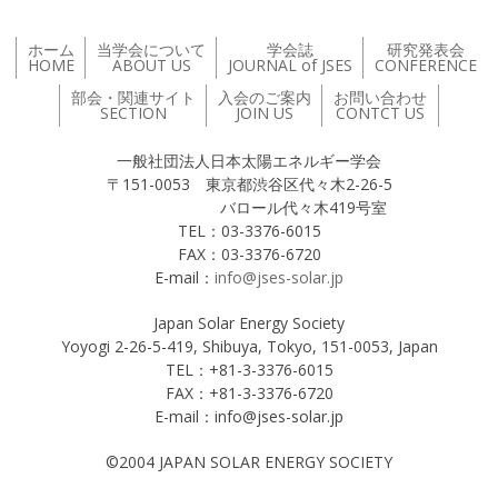
ホーム
当学会について
学会誌
研究発表会
HOME
ABOUT US
JOURNAL of JSES
CONFERENCE
部会・関連サイト
入会のご案内
お問い合わせ
SECTION
JOIN US
CONTCT US
一般社団法人日本太陽エネルギー学会
〒151-0053 東京都渋谷区代々木2-26-5
バロール代々木419号室
TEL：03-3376-6015
FAX：03-3376-6720
E-mail：
info@jses-solar.jp
Japan Solar Energy Society
Yoyogi 2-26-5-419, Shibuya, Tokyo, 151-0053, Japan
TEL：+81-3-3376-6015
FAX：+81-3-3376-6720
E-mail：info@jses-solar.jp
©2004 JAPAN SOLAR ENERGY SOCIETY