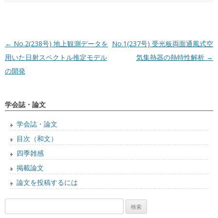
投稿ナビゲーション
←
No.2(238号) 地上観測データを
No.1(237号) 受光板両面通風式空
用いた日射スペクトル推定モデル
気集熱器の熱特性解析
→
の開発
学会誌・論文
学会誌・論文
目次（和文）
四季雑感
掲載論文
論文を投稿するには
検
索: