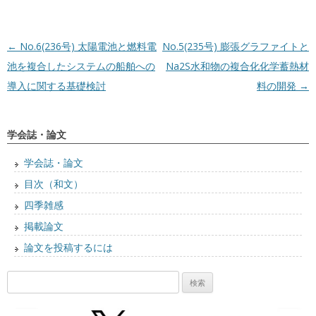
投稿ナビゲーション
←
No.6(236号) 太陽電池と燃料電
No.5(235号) 膨張グラファイトと
池を複合したシステムの船舶への
Na2S水和物の複合化化学蓄熱材
導入に関する基礎検討
料の開発
→
学会誌・論文
学会誌・論文
目次（和文）
四季雑感
掲載論文
論文を投稿するには
検
索: