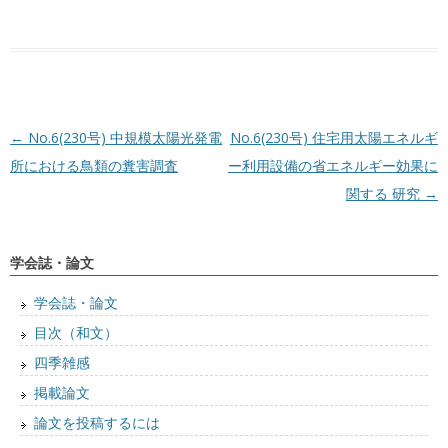
投稿ナビゲーション
←
No.6(230号) 中規模太陽光発電
No.6(230号) 住宅用太陽エネルギ
所における鳥類の糞害調査
ー利用設備の省エネルギー効果に
関する 研究
→
学会誌・論文
学会誌・論文
目次（和文）
四季雑感
掲載論文
論文を投稿するには