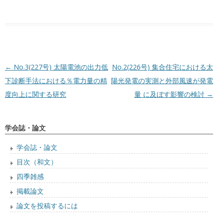
投稿ナビゲーション
←
No.3(227号) 太陽電池の出力低
No.2(226号) 集合住宅における太
下診断手法における％電力量の精
陽光発電の実測と外部風速が発電
度向上に関する研究
量 に及ぼす影響の検討
→
学会誌・論文
学会誌・論文
目次（和文）
四季雑感
掲載論文
論文を投稿するには