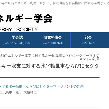
の再生可能エネルギー利用、並び に、持続可能な社会構築に関する基礎から
学会誌
研究発表会
部会
JOURNAL OF JSES
CONFERENCE
SECTION
2号)船舶のエネルギー収支に対する水平軸風車ならびにセクターマネジ
メントの効果
エネルギー収支に対する水平軸風車ならびにセクタ
対する水平軸風車ならびにセクターマネジメントの効果
二，烏谷 隆， 大屋裕二