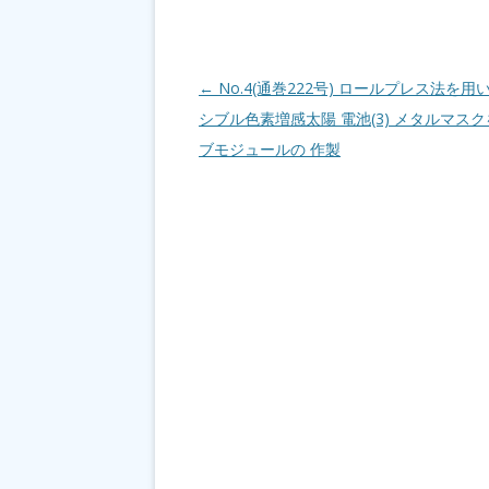
投稿ナビゲーション
←
No.4(通巻222号) ロールプレス法を
シブル色素増感太陽 電池(3) メタルマス
ブモジュールの 作製