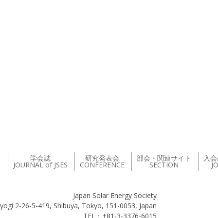
て
学会誌
研究発表会
部会・関連サイト
入会
JOURNAL of JSES
CONFERENCE
SECTION
J
Japan Solar Energy Society
yogi 2-26-5-419, Shibuya, Tokyo, 151-0053, Japan
TEL：+81-3-3376-6015