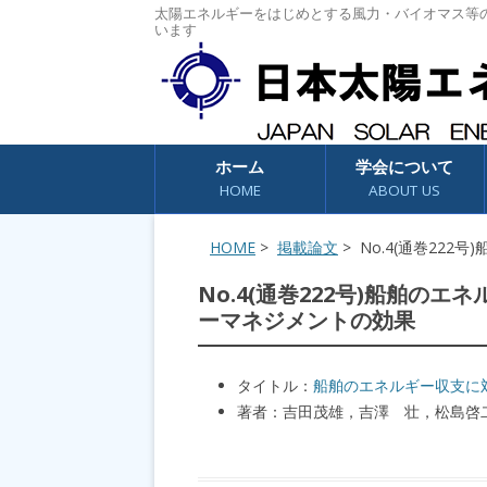
太陽エネルギーをはじめとする風力・バイオマス等
います
コンテンツへスキップ
ホーム
学会について
HOME
ABOUT US
HOME
>
掲載論文
> No.4(通巻22
No.4(通巻222号)船舶の
ーマネジメントの効果
タイトル：
船舶のエネルギー収支に
著者：吉田茂雄，吉澤 壮，松島啓