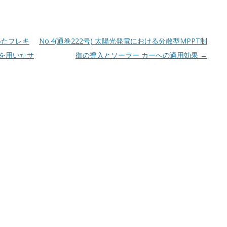
用いたフレキ
No.4(通巻222号) 太陽光発電における分散型MPPT制
クを用いたサ
御の導入とソーラー カーへの適用効果
→