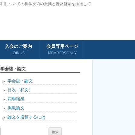
応用についての科学技術の振興と普及啓蒙を推進して
入会のご案内
会員専用ページ
JOINUS
MEMBERSONLY
学会誌・論文
学会誌・論文
目次（和文）
四季雑感
掲載論文
論文を投稿するには
検