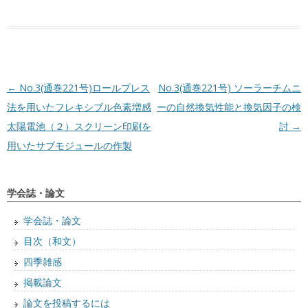
投稿ナビゲーション
←
No.3(通巻221号)ロールプレス
No.3(通巻221号) ソーラーチムニ
法を用いたフレキシブル色素増感
ーの自然換気性能と換気因子の検
太陽電池（２）スクリーン印刷を
討
→
用いたサブモジュールの作製
学会誌・論文
学会誌・論文
目次（和文）
四季雑感
掲載論文
論文を投稿するには