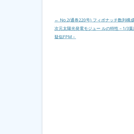
投稿ナビゲーション
←
No.2(通巻220号) フィボナッチ数列
次元太陽光発電モジュー ルの特性－1/3
疑似FPM－