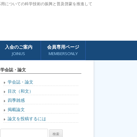
応用についての科学技術の振興と普及啓蒙を推進して
入会のご案内
会員専用ページ
JOINUS
MEMBERSONLY
学会誌・論文
学会誌・論文
目次（和文）
四季雑感
掲載論文
論文を投稿するには
検