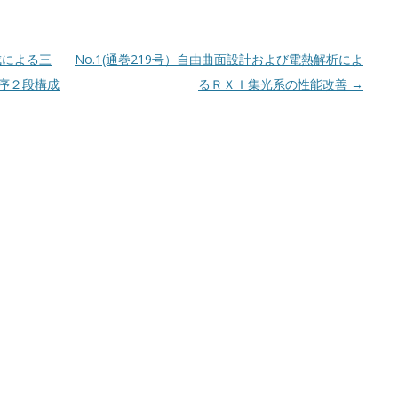
構成による三
No.1(通巻219号）自由曲面設計および電熱解析によ
葉序２段構成
るＲＸＩ集光系の性能改善
→