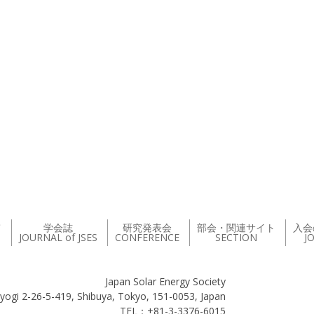
て
学会誌
研究発表会
部会・関連サイト
入会
JOURNAL of JSES
CONFERENCE
SECTION
J
Japan Solar Energy Society
yogi 2-26-5-419, Shibuya, Tokyo, 151-0053, Japan
TEL：+81-3-3376-6015