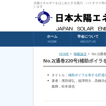
太陽エネルギーをはじめとする風力・バイオマス等
います
コンテンツへスキップ
ホーム
学会について
HOME
ABOUT US
HOME
>
掲載論文
> No.2
No.2(通巻220号)補助ボ
タイトル：
補助ボイラを有する貯湯
著者：濱田靖弘，福澤明大，高橋功
義輝，松本達也