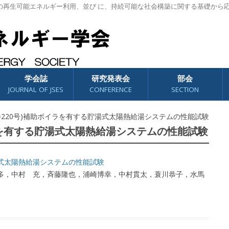
の再生可能エネルギー利用、並び に、持続可能な社会構築に関する基礎から
学会誌
研究発表会
部会
JOURNAL OF JSES
CONFERENCE
SECTION
(通巻220号)補助ボイラを有する貯湯式太陽熱給湯システムの性能試験
イラを有する貯湯式太陽熱給湯システムの性能試験
式太陽熱給湯システムの性能試験
多，中村 充，斉藤隆也，浦崎博幸，中村貫太，蓑川恭子，水馬