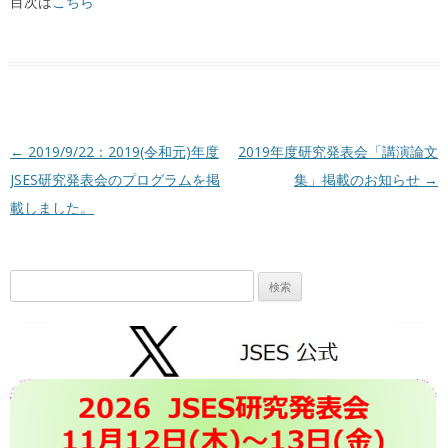
目次は
こちら
投稿ナビゲーション
←
2019/9/22：2019(令和元)年度
2019年度研究発表会「講演論文
JSES研究発表会のプログラムを掲
集」掲載のお知らせ
→
載しました。
検
索: