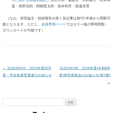
遥・長野克則・関根賢太郎・張本和芳・渡邉深雪
（なお、研究論文・技術報告を除く各記事は発刊1年後から閲覧可
能となります。ただし、
会員専用ページ
ではカラー版の即時閲覧・
ダウンロードが可能です）
投稿ナビゲーション
←
2026/06/03 2025年度功労
2026/06/08 2026年度(令和8年
賞・学会各賞受賞者のお知らせ
度)研究発表会のお知らせ(第1報)
→
検
索: