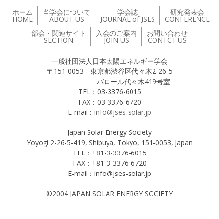
ホーム
当学会について
学会誌
研究発表会
HOME
ABOUT US
JOURNAL of JSES
CONFERENCE
部会・関連サイト
入会のご案内
お問い合わせ
SECTION
JOIN US
CONTCT US
一般社団法人日本太陽エネルギー学会
〒151-0053 東京都渋谷区代々木2-26-5
バロール代々木419号室
TEL：03-3376-6015
FAX：03-3376-6720
E-mail：
info@jses-solar.jp
Japan Solar Energy Society
Yoyogi 2-26-5-419, Shibuya, Tokyo, 151-0053, Japan
TEL：+81-3-3376-6015
FAX：+81-3-3376-6720
E-mail：info@jses-solar.jp
©2004 JAPAN SOLAR ENERGY SOCIETY