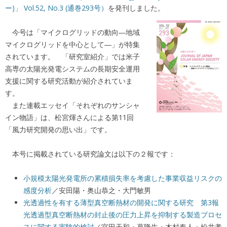
ー)」 Vol.52, No.3 (通巻293号）
を発刊しました。
今号は「マイクログリッドの動向―地域
マイクログリッドを中心として―」が特集
されています。 「研究室紹介」では米子
高専の太陽光発電システムの長期安全運用
支援に関する研究活動
が紹介されていま
す
。
また連載エッセイ「それぞれのサンシャ
イン物語」は、松宮煇さんによる第11回
「風力研究開発の思い出
」です。
本号に掲載されている研究論文は以下の２報です：
小規模太陽光発電所の累積損失率を考慮した事業収益リスクの
感度分析
／安田陽・奥山恭之・大門敏男
光透過性を有する薄型真空断熱材の開発に関する研究 第3報
光透過型真空断熱材の封止後の圧力上昇を抑制する製造プロセ
スに関する実験的検討
／宮田天和・葛隆生・木村奏人・松井孝