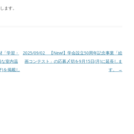
します。
教材「学習・
2025/09/02 【New!】学会設立50周年記念事業「絵
適な室内温
画コンテスト」の応募〆切を9月15日(月)に延長しま
F)を掲載し
す。
→