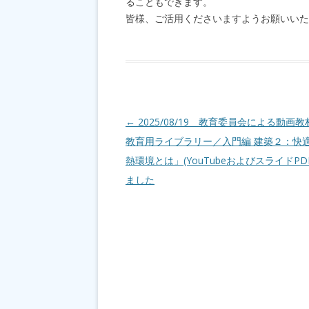
ることもできます。
皆様、ご活用くださいますようお願いいた
投稿ナビゲーション
←
2025/08/19 教育委員会による動画
教育用ライブラリー／入門編 建築２：快
熱環境とは」(YouTubeおよびスライドPD
ました