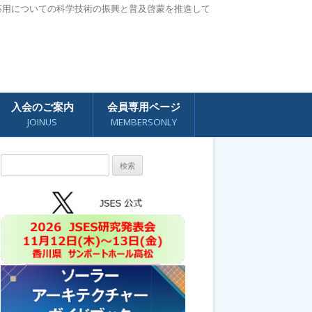
応用についての科学技術の振興と普及啓蒙を推進して
入会のご案内
会員専用ページ
JOINUS
MEMBERSONLY
検
索: