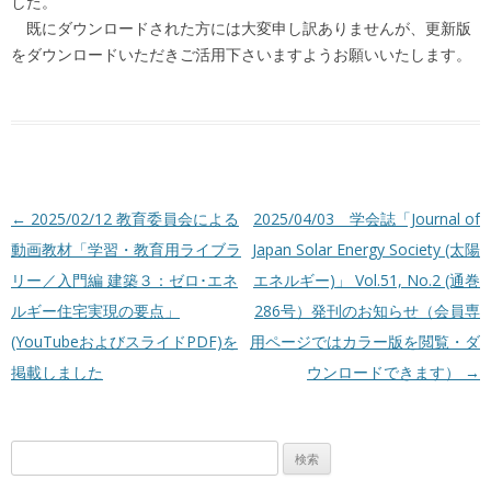
した。
既にダウンロードされた方には大変申し訳ありませんが、更新版
をダウンロードいただきご活用下さいますようお願いいたします。
投稿ナビゲーション
←
2025/02/12 教育委員会による
2025/04/03 学会誌「Journal of
動画教材「学習・教育用ライブラ
Japan Solar Energy Society (太陽
リー／入門編 建築３：ゼロ･エネ
エネルギー)」 Vol.51, No.2 (通巻
ルギー住宅実現の要点」
286号）発刊のお知らせ（会員専
(YouTubeおよびスライドPDF)を
用ページではカラー版を閲覧・ダ
掲載しました
ウンロードできます）
→
検
索: