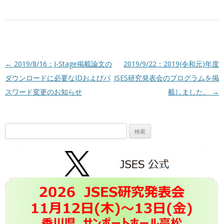
投稿ナビゲーション
←
2019/8/16：J-Stage掲載論文の
2019/9/22：2019(令和元)年度
ダウンロードに必要なIDおよびパ
JSES研究発表会のプログラムを掲
スワード変更のお知らせ
載しました。
→
検
索: