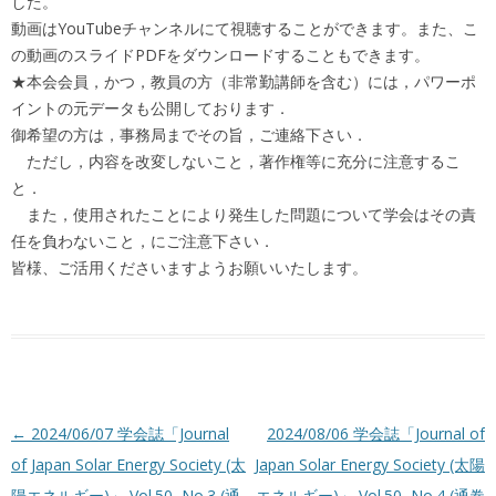
した。
動画はYouTubeチャンネルにて視聴することができます。また、こ
の動画のスライドPDFをダウンロードすることもできます。
★本会会員，かつ，教員の方（非常勤講師を含む）には，パワーポ
イントの元データも公開しております．
御希望の方は，事務局までその旨，ご連絡下さい．
ただし，内容を改変しないこと，著作権等に充分に注意するこ
と．
また，使用されたことにより発生した問題について学会はその責
任を負わないこと，にご注意下さい．
皆様、ご活用くださいますようお願いいたします。
投稿ナビゲーション
←
2024/06/07 学会誌「Journal
2024/08/06 学会誌「Journal of
of Japan Solar Energy Society (太
Japan Solar Energy Society (太陽
陽エネルギー)」 Vol.50, No.3 (通
エネルギー)」 Vol.50, No.4 (通巻