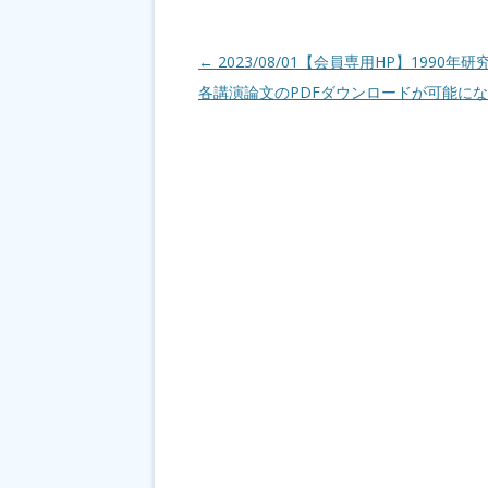
投稿ナビゲーション
←
2023/08/01【会員専用HP】1990年
各講演論文のPDFダウンロードが可能に