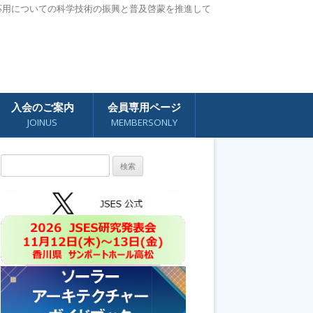
応用についての科学技術の振興と普及啓蒙を推進して
入会のご案内
会員専用ページ
JOINUS
MEMBERSONLY
検
索: