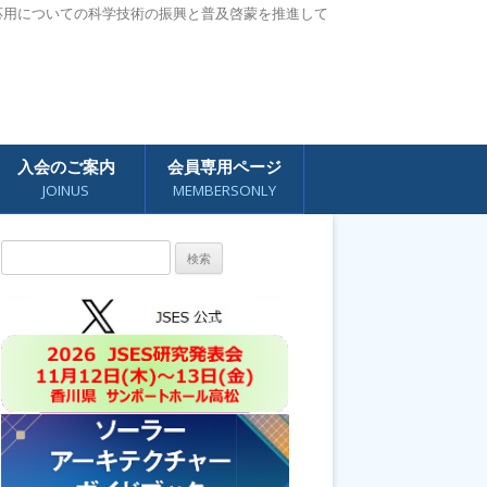
応用についての科学技術の振興と普及啓蒙を推進して
入会のご案内
会員専用ページ
JOINUS
MEMBERSONLY
検
索: