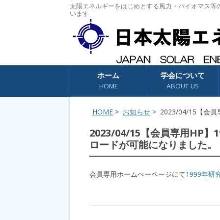
太陽エネルギーをはじめとする風力・バイオマス等
います
コンテンツへスキップ
ホーム
学会について
HOME
ABOUT US
HOME
>
お知らせ
> 2023/04/15
2023/04/15【会員専用H
ロードが可能になりました。
会員専用ホームぺーページにて
1999年研