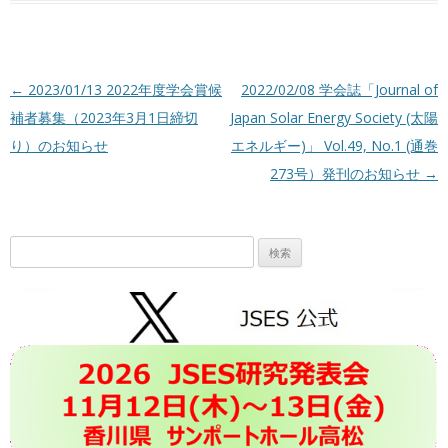
投稿ナビゲーション
←
2023/01/13 2022年度学会賞候
2022/02/08 学会誌「Journal of
補者募集（2023年3月1日締切
Japan Solar Energy Society (太陽
り）のお知らせ
エネルギー)」 Vol.49, No.1 (通巻
273号）発刊のお知らせ
→
検
索: