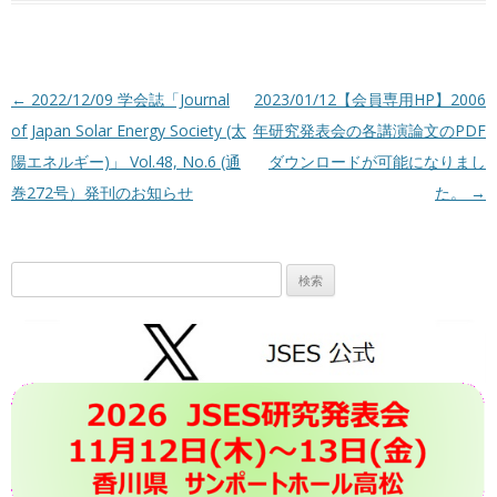
投稿ナビゲーション
←
2022/12/09 学会誌「Journal
2023/01/12【会員専用HP】2006
of Japan Solar Energy Society (太
年研究発表会の各講演論文のPDF
陽エネルギー)」 Vol.48, No.6 (通
ダウンロードが可能になりまし
巻272号）発刊のお知らせ
た。
→
検
索: