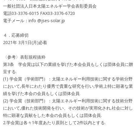
一般社団法人日本太陽エネルギー学会表彰委員会
電話03-3376-6015 FAX03-3376-6720
電子メール：info @jses-solar.jp
４．応募締切
2021年 3月1日(月)必着
〈参考〉表彰規程抜粋
第3条 学会賞は以下の業績を挙げた本会会員もしくは団体会員に贈
呈する.
(1) 学会賞（学術部門）：太陽エネルギー利用技術に関する学術分野
において,長年にわたり優秀で貴重な研究を行い,学術上特に顕著な業
績を挙げた本会の会員もしくは団体会員.
(2) 学会賞（技術部門）：太陽エネルギー利用技術に関する技術分野
において,優れた技術開発を行い、その技術が実用化され,社会に対し
特に顕著な貢献をした本会の会員もしくは団体会員.
2.学会賞は各々1年度あたり原則として2件以内とする.