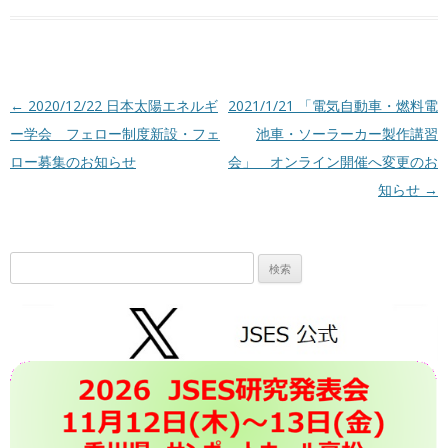
投稿ナビゲーション
←
2020/12/22 日本太陽エネルギ
2021/1/21 「電気自動車・燃料電
ー学会 フェロー制度新設・フェ
池車・ソーラーカー製作講習
ロー募集のお知らせ
会」 オンライン開催へ変更のお
知らせ
→
検
索: