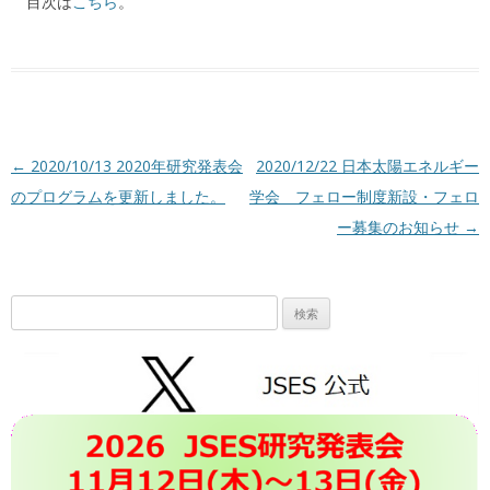
目次は
こちら
。
投稿ナビゲーション
←
2020/10/13 2020年研究発表会
2020/12/22 日本太陽エネルギー
のプログラムを更新しました。
学会 フェロー制度新設・フェロ
ー募集のお知らせ
→
検
索: