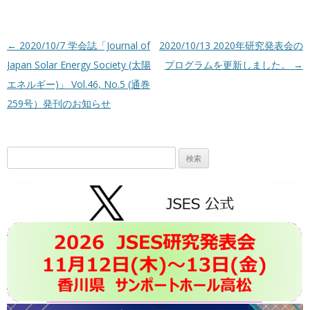
投稿ナビゲーション
←
2020/10/7 学会誌「Journal of
2020/10/13 2020年研究発表会の
Japan Solar Energy Society (太陽
プログラムを更新しました。
→
エネルギー)」 Vol.46, No.5 (通巻
259号）発刊のお知らせ
検
索: