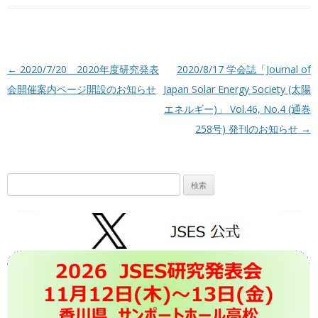
投稿ナビゲーション
←
2020/7/20 2020年度研究発表
2020/8/17 学会誌「Journal of
会開催案内ページ開設のお知らせ
Japan Solar Energy Society (太陽
エネルギー)」 Vol.46, No.4 (通巻
258号) 発刊のお知らせ
→
検
索: