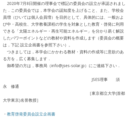
2020年7月8日開催の理事会で標記の委員会の設立が承認されまし
た．この委員会では，本学会の認知度を上げること、また、学校会
員増（ひいては個人会員増）を目的として、具体的には、一般およ
び中・高校生、大学教養課程の学生を対象とした教育・啓発に利用
できる「太陽エネルギー・再生可能エネルギー」を分かり易く解説
したパワーポイントなどの教材や資料を作成します（委員会の概要
は，下記 設立企画書を参照下さい）。
つきましては，本学会にかかわる教材・資料の作成等に意欲のあ
る方を，広く募集します．
御希望の方は，事務局（info@jses-solar.jp）にご連絡下さい．
JSES理事 須
永 修通
［東京都立大学(首都
大学東京)名誉教授］
・
教育啓発委員会設立企画書